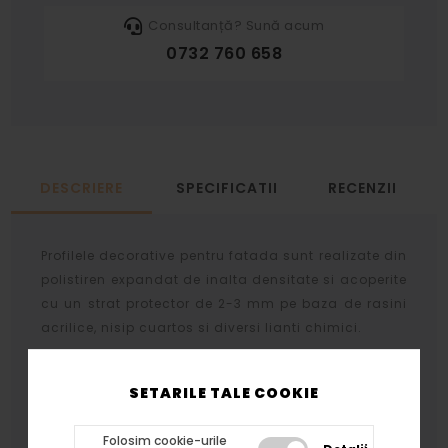
Consultanță? Sună acum
0732 760 658
DESCRIERE
SPECIFICATII
RECENZII
Profilele decorative pentru fatada sunt realizate din
polistiren expandat de inalta densitate si acoperite
cu un strat protector de 2-3 mm pe baza de rasini
acrilice, nisip cuartos si diversi lianti chimici.
Stratul protector se aplica prin aceeasi tehnologie
atat profilelor cat si arcadelor, bazelor si
SETARILE TALE COOKIE
capitelelor rezultand acelasi tip de finisaj.
Folosim cookie-urile