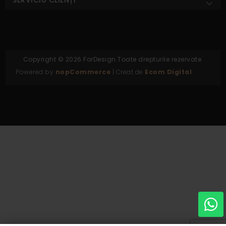
Copyright © 2026 ForDesign.Toate drepturile rezervate.
Powered by
nopCommerce
| Creat de
Ecom Digital