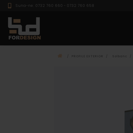
Suna-ne: 0732 760 660
-
0732 760 658
PROFILE EXTER
/
PROFILE EXTERIOR
/
Solbanc
/