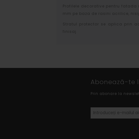
Profilele decorative pentru fatada 
mm pe baza de rasini acrilice, nisip
Stratul protector se aplica prin a
finisaj.
Abonează-te la
Prin abonare la newsle