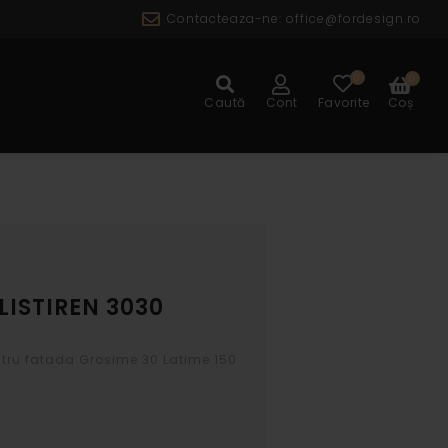
Contacteaza-ne:
office@fordesign.ro
0
0
ALOG
Caută
Cont
Favorite
Coș
ISTIREN 3030
ntru fatada.Grosime 30 Latime 150