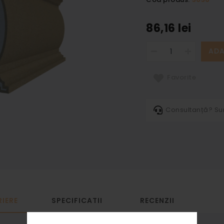
86,16 lei
ADA
Favorite
Consultanță? S
IERE
SPECIFICATII
RECENZII