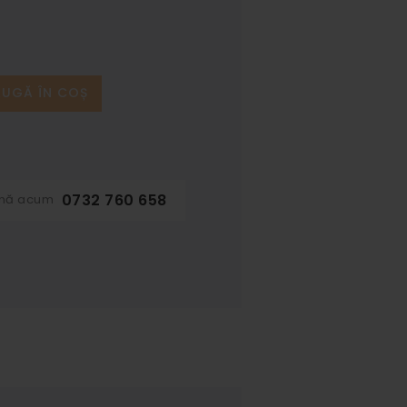
UGĂ ÎN COȘ
0732 760 658
ună acum