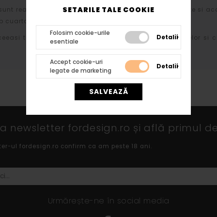
SETARILE TALE COOKIE
sunt realizate din polistiren expandat de inalta densitate si ac
 cuartos si diversi lianti chimici.
Folosim cookie-urile
Detalii
ceeasi tehnologie atat profilelor cat si arcadelor, bazelor si c
esentiale
Accept cookie-uri
Detalii
legate de marketing
SALVEAZĂ
 newsletter fordesign.ro și află primul de
ter-ul fordesign.ro confirm ca am peste 18 ani.
Urmărește-ne în social media