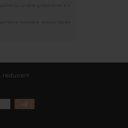
operite cu un strat protector de 2-3
apitelelor rezultand acelasi tip de
 reduceri!