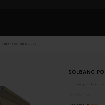
IOR
PROFILE INTERIOR
DECORARE CU POLISTIREN
CAT
Solbanc polistiren 3030
SOLBANC POL
Solbanc polistiren pe
Cod produs:
3030