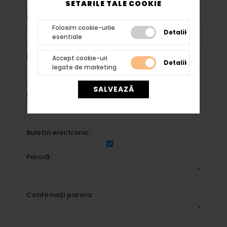
SETARILE TALE COOKIE
Data nașterii:
Folosim cookie-urile
Detalii
esentiale
E-mail:
Accept cookie-uri
Detalii
legate de marketing
*
SALVEAZĂ
Nume companie:
Buletin electronic:
Parolă:
*
Confirmați parola:
*