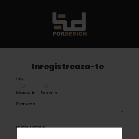
Inregistreaza-te
Sex:
Masculin
Feminin
Prenume:
*
Nume familie:
*