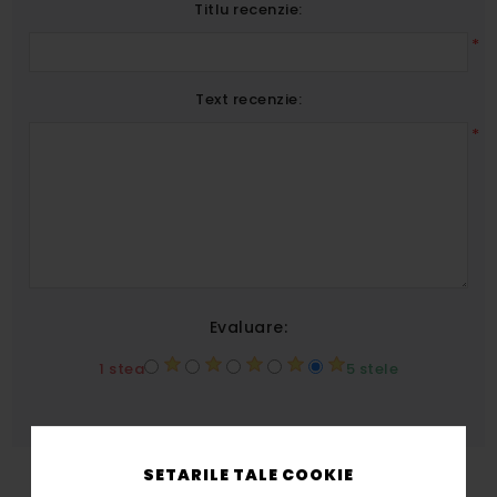
Titlu recenzie:
*
Text recenzie:
*
Evaluare:
1 stea
5 stele
SETARILE TALE COOKIE