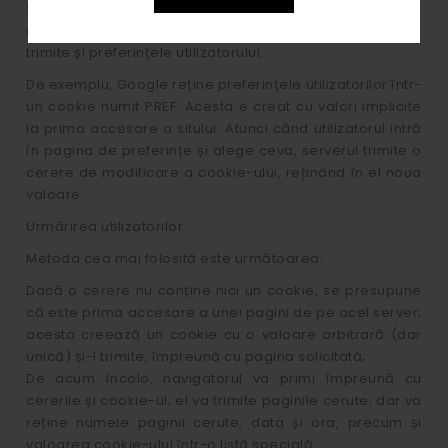
simplu se rețin preferințele în cadrul cookie-ului, și la
cererile următoare, trimițând și cookie-ul, navigatorul
trimite și preferințele utilizatorului.
De exemplu, Google reține preferințele utilizatorilor într-
un cookie numit PREF. Acesta e creat cu valori implicite
la prima accesare a sitului. Atunci când utilizatorul intră
în pagina de preferințe și alege ceva, serverul trimite o
cerere de modificare a cookie-ului, reținând în el noua
valoare.
Urmărirea utilizatorilor
Metoda cea mai folosită este următoarea:
Dacă o cerere nu conține nici un cookie, se presupune
că este prima accesare a unei pagini de pe acel server;
acesta creează un cookie cu o valoare arbitrară (dar
unică) și-l trimite, împreună cu pagina solicitată;
De acum încolo, navigatorul va primi împreună cu
cererile și cookie-ul; el va trimite paginile cerute, dar va
reține numele paginii cerute, data și ora, precum și
valoarea cookie-ului într-o listă specială.