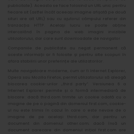
publicitate). Aceasta se face folosind un URL unic pentru
fiecare sit (astfel încât aceeași imagine afișată pe două
situri are alt URL) sau cu ajutorul câmpului referer din
tranzacția HTTP. Același lucru se poate obține
intercalând în pagina de web imagini invizibile
utilizatorului, dar care sunt downloadate de navigator.
Companiile de publicitate au negat permanent că
aceste informații ar fi folosite și pentru alte scopuri în
afara stabilirii unor preferințe ale utilizatorilor.
Multe navigatoare moderne, cum ar fi Internet Explorer,
Opera sau Mozilla Firefox, permit utilizatorului să aleagă
blocarea cookie-urilor „third party”. Versiunea 6 a
Internet Explorer permite și o formă intermediară de
blocare: dacă third.com trimite un cookie odată cu o
imagine de pe o pagină din domeniul first.com, cookie-
ul nu este trimis în cazul în care o este nevoie de o
imagine de pe același third.com, dar pentru un
document din domeniul other.com; dacă însă un
document oarecare din domeniul inițial first.com are