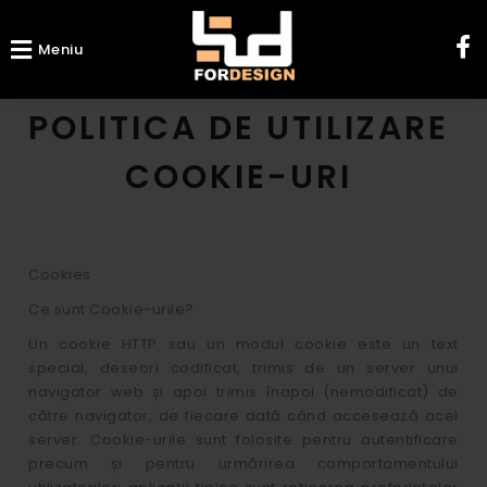
Meniu
POLITICA DE UTILIZARE
COOKIE-URI
Cookies
Ce sunt Cookie-urile?
Un cookie HTTP sau un modul cookie este un text
special, deseori codificat, trimis de un server unui
navigator web și apoi trimis înapoi (nemodificat) de
către navigator, de fiecare dată când accesează acel
server. Cookie-urile sunt folosite pentru autentificare
precum și pentru urmărirea comportamentului