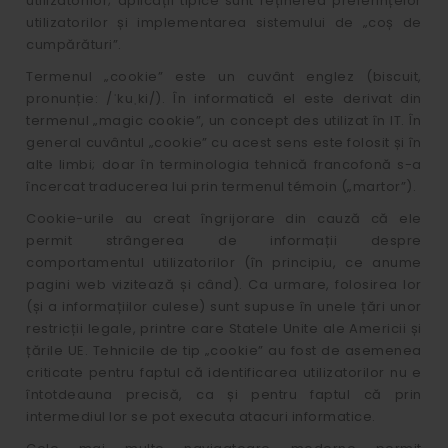
utilizatorilor; aplicații tipice sunt reținerea preferințelor
utilizatorilor și implementarea sistemului de „coș de
cumpărături”.
Termenul „cookie” este un cuvânt englez (biscuit,
pronunție: /ˈkuˌki/). În informatică el este derivat din
termenul „magic cookie”, un concept des utilizat în IT. În
general cuvântul „cookie” cu acest sens este folosit și în
alte limbi; doar în terminologia tehnică francofonă s-a
încercat traducerea lui prin termenul témoin („martor”).
Cookie-urile au creat îngrijorare din cauză că ele
permit strângerea de informații despre
comportamentul utilizatorilor (în principiu, ce anume
pagini web vizitează și când). Ca urmare, folosirea lor
(și a informațiilor culese) sunt supuse în unele țări unor
restricții legale, printre care Statele Unite ale Americii și
țările UE. Tehnicile de tip „cookie” au fost de asemenea
criticate pentru faptul că identificarea utilizatorilor nu e
întotdeauna precisă, ca și pentru faptul că prin
intermediul lor se pot executa atacuri informatice.