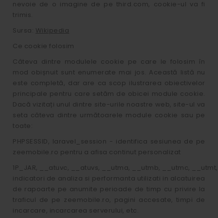
nevoie de o imagine de pe third.com, cookie-ul va fi
trimis.
Sursa:
Wikipedia
Ce cookie folosim
Câteva dintre modulele cookie pe care le folosim în
mod obișnuit sunt enumerate mai jos. Această listă nu
este completă, dar are ca scop ilustrarea obiectivelor
principale pentru care setăm de obicei module cookie.
Dacă vizitați unul dintre site-urile noastre web, site-ul va
seta câteva dintre următoarele module cookie sau pe
toate:
PHPSESSID, laravel_session - identifica sesiunea de pe
zeemobile.ro pentru a afisa continut personalizat
1P_JAR, __atuvc, __atuvs, __utma, __utmb, __utmc, __utmt,
indicatori de analiza si performanta utilizati in alcatuirea
de rapoarte pe anumite perioade de timp cu privire la
traficul de pe zeemobile.ro, pagini accesate, timpi de
incarcare, incarcarea serverului, etc.