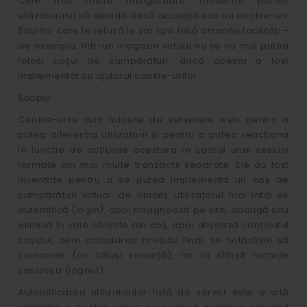
Cele mai multe navigatoare moderne permit
utilizatorului să decidă dacă acceptă sau nu cookie-uri.
Siturilor care le refuză le vor lipsi însă anumite facilități -
de exemplu, într-un magazin virtual nu se va mai putea
folosi coșul de cumpărături, dacă acesta a fost
implementat cu ajutorul cookie-urilor.
Scopul
Cookie-urile sunt folosite de serverele web pentru a
putea diferenția utilizatorii și pentru a putea reacționa
în funcție de acțiunile acestora în cadrul unei sesiuni
formate din mai multe tranzacții separate. Ele au fost
inventate pentru a se putea implementa un coș de
cumpărături virtual: de obicei, utilizatorul mai întâi se
autentifică (login), apoi navighează pe site, adaugă sau
elimină în voie obiecte din coș, apoi afișează conținutul
coșului, cere calcularea prețului final, se hotărăște să
comande (ori totuși renunță), iar la sfârșit închide
sesiunea (logout).
Autentificarea utilizatorilor față de server este o altă