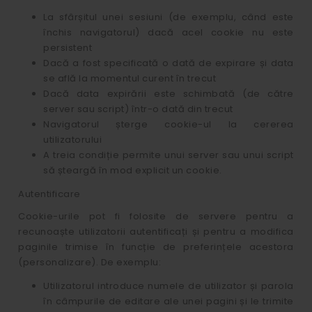
La sfârșitul unei sesiuni (de exemplu, când este
închis navigatorul) dacă acel cookie nu este
persistent
Dacă a fost specificată o dată de expirare și data
se află la momentul curent în trecut
Dacă data expirării este schimbată (de către
server sau script) într-o dată din trecut
Navigatorul șterge cookie-ul la cererea
utilizatorului
A treia condiție permite unui server sau unui script
să șteargă în mod explicit un cookie.
Autentificare
Cookie-urile pot fi folosite de servere pentru a
recunoaște utilizatorii autentificați și pentru a modifica
paginile trimise în funcție de preferințele acestora
(personalizare). De exemplu:
Utilizatorul introduce numele de utilizator și parola
în câmpurile de editare ale unei pagini și le trimite