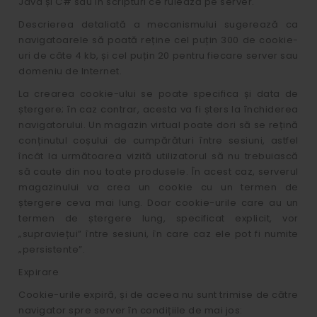
Java și C# sau în scripturi ce rulează pe server.
Descrierea detaliată a mecanismului sugerează ca
navigatoarele să poată reține cel puțin 300 de cookie-
uri de câte 4 kb, și cel puțin 20 pentru fiecare server sau
domeniu de Internet.
La crearea cookie-ului se poate specifica și data de
ștergere; în caz contrar, acesta va fi șters la închiderea
navigatorului. Un magazin virtual poate dori să se rețină
conținutul coșului de cumpărături între sesiuni, astfel
încât la următoarea vizită utilizatorul să nu trebuiască
să caute din nou toate produsele. În acest caz, serverul
magazinului va crea un cookie cu un termen de
ștergere ceva mai lung. Doar cookie-urile care au un
termen de ștergere lung, specificat explicit, vor
„supraviețui” între sesiuni, în care caz ele pot fi numite
„persistente”.
Expirare
Cookie-urile expiră, și de aceea nu sunt trimise de către
navigator spre server în condițiile de mai jos: