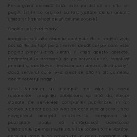
Parcurgând această listă, este posibil să se afle ce
pagini (și în ce ordine) au fost vizitate de un anumit
utilizator (identificat de un anumit cookie).
Cookie-uri „third-party”
Imaginile sau alte obiecte conținute de o pagină web
pot să fie de fapt pe alt server decât cel pe care este
pagina propriu-zisă. Pentru a afișa aceste obiecte,
navigatorul le descarcă de pe serverele lor, eventual
primind și cookie-uri. Acestea se numesc „third party”,
dacă serverul care le-a creat se află în alt domeniu
decât serverul paginii.
Acest fenomen se întâmplă mai ales în cazul
reclamelor. Imaginile publicitare se află de obicei
stocate pe serverele companiei publicitare, în alt
domeniu decât pagina web pe care sunt afișate. Dacă
navigatorul acceptă cookie-urile, compania de
publicitate poate să urmărească activitatea
utilizatorului pe mai multe situri (pe toate siturile vizitate,
care au imagini ce provin de la acea companie de