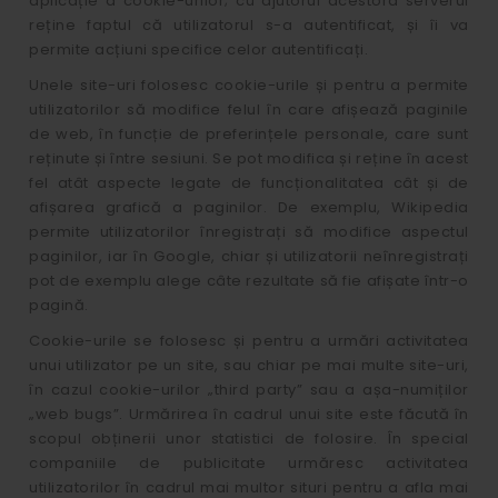
aplicație a cookie-urilor; cu ajutorul acestora serverul
reține faptul că utilizatorul s-a autentificat, și îi va
permite acțiuni specifice celor autentificați.
Unele site-uri folosesc cookie-urile și pentru a permite
utilizatorilor să modifice felul în care afișează paginile
de web, în funcție de preferințele personale, care sunt
reținute și între sesiuni. Se pot modifica și reține în acest
fel atât aspecte legate de funcționalitatea cât și de
afișarea grafică a paginilor. De exemplu, Wikipedia
permite utilizatorilor înregistrați să modifice aspectul
paginilor, iar în Google, chiar și utilizatorii neînregistrați
pot de exemplu alege câte rezultate să fie afișate într-o
pagină.
Cookie-urile se folosesc și pentru a urmări activitatea
unui utilizator pe un site, sau chiar pe mai multe site-uri,
în cazul cookie-urilor „third party” sau a așa-numiților
„web bugs”. Urmărirea în cadrul unui site este făcută în
scopul obținerii unor statistici de folosire. În special
companiile de publicitate urmăresc activitatea
utilizatorilor în cadrul mai multor situri pentru a afla mai