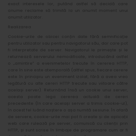
exact interesele lor, putând astfel să decidă care
anume reclame să trimită la un anumit moment unui
anumit utilizator.
Realizarea
Cookie-urile de obicei conțin date fără semnificație
pentru utilizator sau pentru navigatorul său, dar care pot
fi interpretate de server. Navigatorul le primește și le
returnează serverului nemodificate, introducând astfel
o „amintire” a evenimetelor trecute în cererea HTTP,
care în sine este atemporală (altfel spus, fiecare cerere
este în principiu un eveniment izolat, fără a avea vreo
legătură cu alte cereri HTTP trecute sau viitoare către
același server). Returnând însă un cookie unui server,
acesta poate lega cererea actuală de cereri
precedente (în care același server a trimis cookie-ul),
în acest fel luând naștere o așa numită sesiune. În afară
de servere, cookie-urile mai pot fi create și de aplicații
web care rulează pe server, comunică cu clienții prin
HTTP, și sunt scrise în limbaje de programare cum ar fi