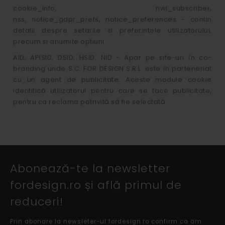
cookie_info, nwl_subscriber,
nss, notice_gdpr_prefs, notice_preferences - contin
detalii despre setarile si preferintele utilizatorului,
precum si anumite optiuni.
AID, APISID, DSID, HSID, NID - Apar pe site-uri în co-
branding unde S.C. FOR DESIGN S.R.L. este în parteneriat
cu un agent de publicitate. Aceste module cookie
identifică utilizatorul pentru care se face publicitate,
pentru ca reclama potrivită să fie selectată.
Abonează-te la newsletter
fordesign.ro și află primul de
reduceri!
Prin abonare la newsleter-ul fordesign.ro confirm ca am