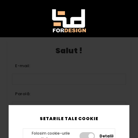
Salut !
E-mail:
Parolă:
SETARILE TALE COOKIE
Reține-mă?
Ați uitat parola?
Folosim cookie-urile
Detalii