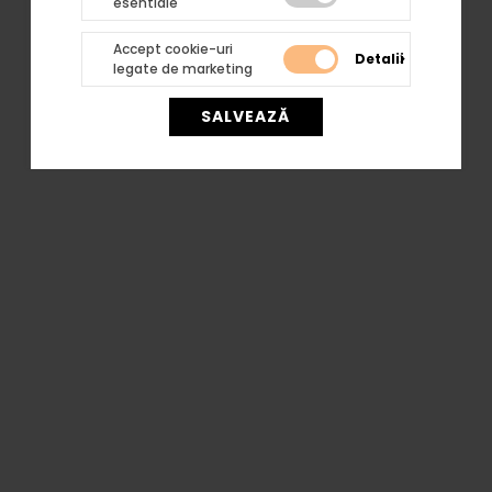
esentiale
AUTENTIFICARE
Accept cookie-uri
Nu ai cont? Nu-ți face griji! Poți crea
Detalii
legate de marketing
unul accesand butonul de mai jos.
ÎNREGISTRARE
SALVEAZĂ