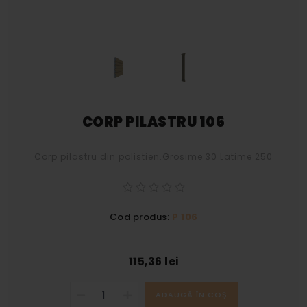
CORP PILASTRU 106
Corp pilastru din polistien.Grosime 30 Latime 250
Cod produs:
P 106
115,36 lei
ADAUGĂ ÎN COȘ