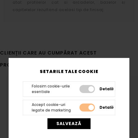
atat profilelor cat si arcadelor, bazelor si
capitelelor rezultand acelasi tip de finisaj.
CLIENȚII CARE AU CUMPĂRAT ACEST
PRODUS, AU MAI CUMPĂRAT
SETARILE TALE COOKIE
Folosim cookie-urile
Detalii
esentiale
Accept cookie-uri
Detalii
legate de marketing
SALVEAZĂ