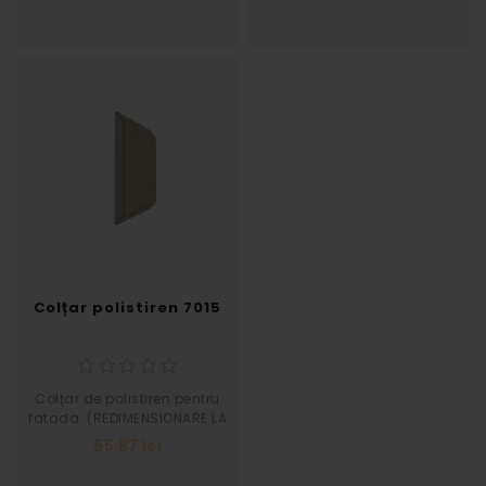
Latime 300
Latime 350
Colțar polistiren 7015
Colțar de polistiren pentru
fatada. (REDIMENSIONARE LA
SOLICITAREA CLIENTULUI)
55,87 lei
Grosime 35 Inaltime 354
Latime 500