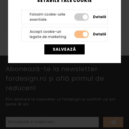
SETARILE TALE COOKIE
Stratul protector se aplica prin aceeasi tehnologie
Folosim cookie-urile
atat profilelor cat si arcadelor, bazelor si
Detalii
esentiale
capitelelor rezultand acelasi tip de finisaj.
Accept cookie-uri
Detalii
legate de marketing
SALVEAZĂ
Abonează-te la newsletter
fordesign.ro și află primul de
reduceri!
Prin abonare la newsleter-ul fordesign.ro confirm ca am
peste 18 ani.