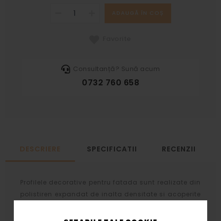
ADAUGĂ ÎN COȘ
Favorite
Consultanță? Sună acum
0732 760 658
DESCRIERE
SPECIFICATII
RECENZII
Profilele decorative pentru fatada sunt realizate din
polistiren expandat de inalta densitate si acoperite
cu un strat protector de 3 mm pe baza de rasini
acrilice, nisip cuartos si diversi lianti chimici.