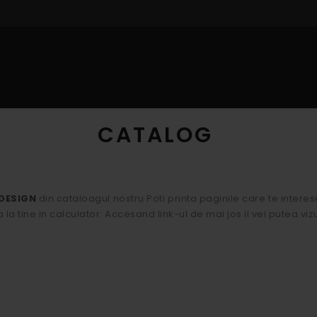
IOR
PROFILE INTERIOR
DECORARE CU POLISTIREN
CAT
CATALOG
DESIGN
din cataloagul nostru Poti printa paginile care te interes
a la tine in calculator. Accesand link-ul de mai jos il vei putea viz