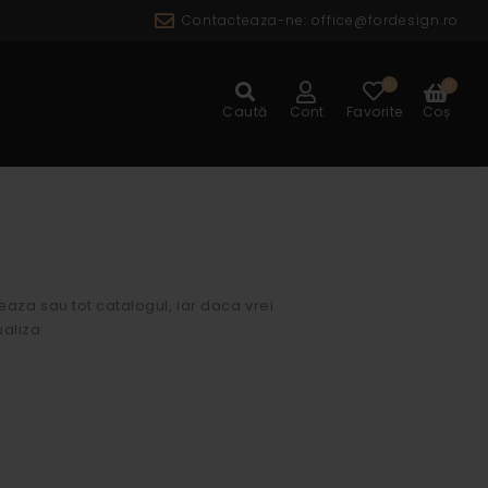
Contacteaza-ne:
office@fordesign.ro
0
0
ALOG
Caută
Cont
Favorite
Coș
eaza sau tot catalogul, iar daca vrei
ualiza.