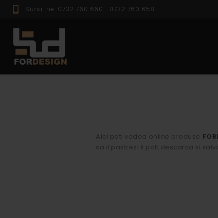
Suna-ne: 0732 760 660
-
0732 760 658
PROFILE EXTER
Aici poti vedea online produse
FOR
sa il pastrezi il poti descarca si salv