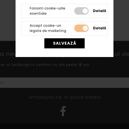
Folosim cookie-urile
Detalii
esentiale
Accept cookie-uri
Detalii
legate de marketing
SALVEAZĂ
 newsletter fordesign.ro și află primul de
ter-ul fordesign.ro confirm ca am peste 18 ani.
Urmărește-ne în social media