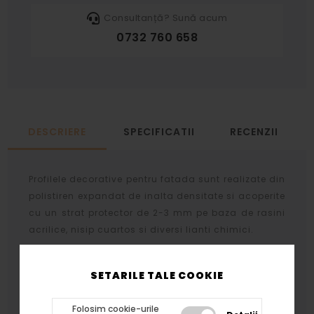
Consultanță? Sună acum
0732 760 658
DESCRIERE
SPECIFICATII
RECENZII
Profilele decorative pentru fatada sunt realizate din
polistiren expandat de inalta densitate si acoperite
cu un strat protector de 2-3 mm pe baza de rasini
acrilice, nisip cuartos si diversi lianti chimici.
Stratul protector se aplica prin aceeasi tehnologie
atat profilelor cat si arcadelor, bazelor si
SETARILE TALE COOKIE
capitelelor rezultand acelasi tip de finisaj.
Folosim cookie-urile