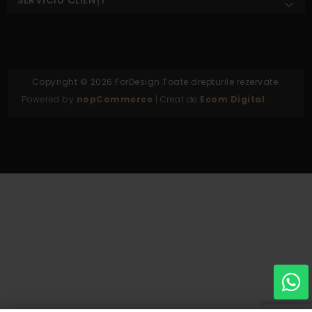
Copyright © 2026 ForDesign.Toate drepturile rezervate.
Powered by
nopCommerce
| Creat de
Ecom Digital