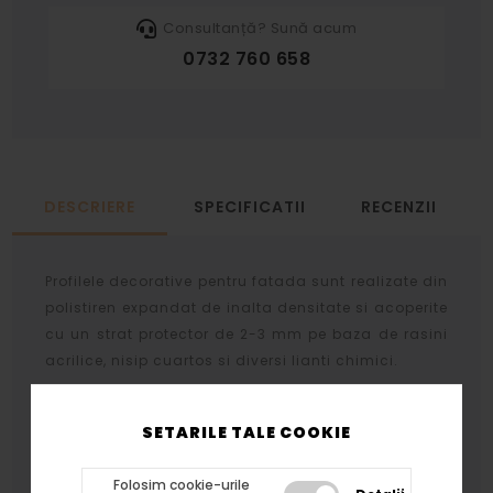
Consultanță? Sună acum
0732 760 658
DESCRIERE
SPECIFICATII
RECENZII
Profilele decorative pentru fatada sunt realizate din
polistiren expandat de inalta densitate si acoperite
cu un strat protector de 2-3 mm pe baza de rasini
acrilice, nisip cuartos si diversi lianti chimici.
Stratul protector se aplica prin aceeasi tehnologie
atat profilelor cat si arcadelor, bazelor si
SETARILE TALE COOKIE
capitelelor rezultand acelasi tip de finisaj.
Folosim cookie-urile