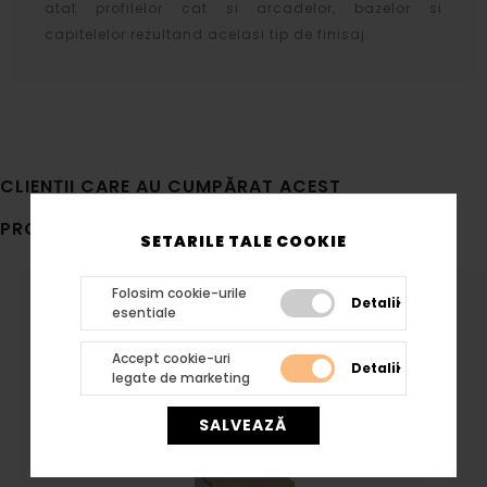
atat profilelor cat si arcadelor, bazelor si
capitelelor rezultand acelasi tip de finisaj.
CLIENȚII CARE AU CUMPĂRAT ACEST
PRODUS, AU MAI CUMPĂRAT
SETARILE TALE COOKIE
Folosim cookie-urile
Detalii
esentiale
Accept cookie-uri
Detalii
legate de marketing
SALVEAZĂ