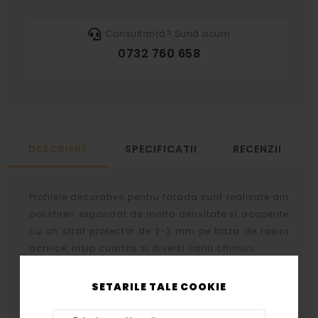
Consultanță? Sună acum
0732 760 658
DESCRIERE
SPECIFICATII
RECENZII
Profilele decorative pentru fatada sunt realizate din
polistiren expandat de inalta densitate si acoperite
cu un strat protector de 2-3 mm pe baza de rasini
acrilice, nisip cuartos si diversi lianti chimici.
Stratul protector se aplica prin aceeasi tehnologie
SETARILE TALE COOKIE
atat profilelor cat si arcadelor, bazelor si
capitelelor rezultand acelasi tip de finisaj.