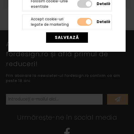
Folosim cookie-urile
Detalii
esentiale
Accept cookie-uri
Detalii
legate de marketing
SALVEAZĂ
Abonează-te la newsletter
fordesign.ro și află primul de
reduceri!
Prin abonare la newsleter-ul fordesign.ro confirm ca am
peste 18 ani.
Urmărește-ne în social media