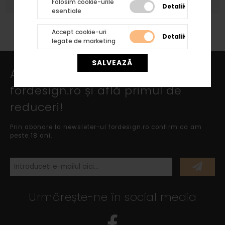
Folosim cookie-urile
Detalii
esentiale
Accept cookie-uri
Detalii
legate de marketing
SALVEAZĂ
Abonează-te la newsletter
fordesign.ro și află primul de
reduceri!
Prin abonare la newsleter-ul fordesign.ro confirm ca am
peste 18 ani.
Urmărește-ne în social media