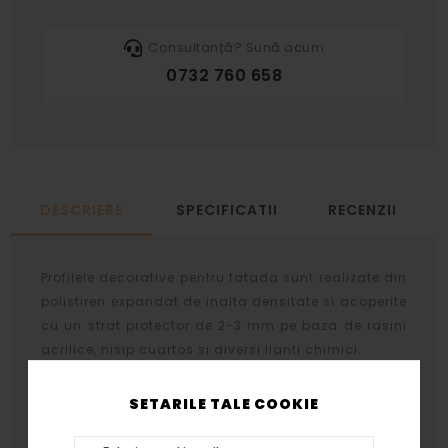
Consultanță? Sună acum
0732 760 658
DESCRIERE
SPECIFICATII
RECENZII
Profilele decorative pentru fatada sunt realizate din
polistiren expandat de inalta densitate si acoperite
cu un strat protector de 2-3 mm pe baza de rasini
acrilice, nisip cuartos si diversi lianti chimici.
Stratul protector se aplica prin aceeasi tehnologie
SETARILE TALE COOKIE
atat profilelor cat si arcadelor, bazelor si
capitelelor rezultand acelasi tip de finisaj.