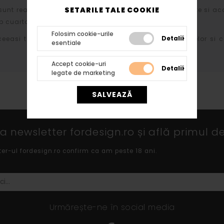
SETARILE TALE COOKIE
sunt realizate din polistiren expandat de inalta densitate si ac
 cuartos si diversi lianti chimici.
Folosim cookie-urile
Detalii
ceeasi tehnologie atat profilelor cat si arcadelor, bazelor si c
esentiale
Accept cookie-uri
Detalii
legate de marketing
SALVEAZĂ
 newsletter fordesign.ro și află primul de
ter-ul fordesign.ro confirm ca am peste 18 ani.
Urmărește-ne în social media