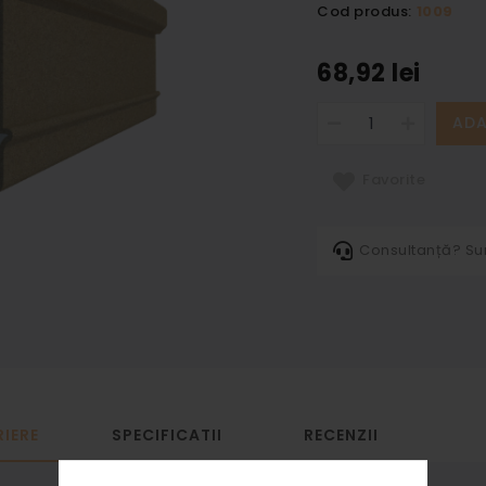
Cod produs:
1009
68,92 lei
ADA
Favorite
Consultanță? S
IERE
SPECIFICATII
RECENZII