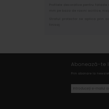
Profilele decorative pentru fatada 
mm pe baza de rasini acrilice, nisip
Stratul protector se aplica prin a
finisaj.
Abonează-te la
Prin abonare la newsle