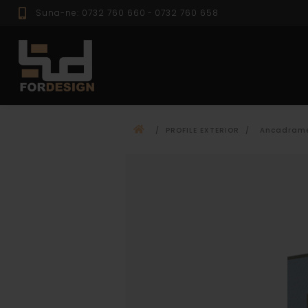
Suna-ne: 0732 760 660
-
0732 760 658
PROFILE EXTER
/
PROFILE EXTERIOR
/
Ancadram