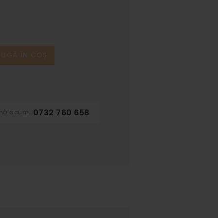
UGĂ ÎN COȘ
0732 760 658
ună acum