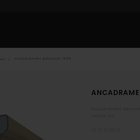
IOR
PROFILE INTERIOR
DECORARE CU POLISTIREN
CAT
Ancadrament polistiren 1009
ent
/
ANCADRAMEN
Ancadrament decorati
Latime 100