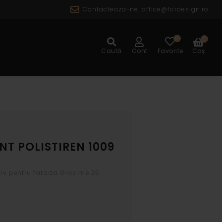
Contacteaza-ne:
office@fordesign.ro
0
0
ALOG
Caută
Cont
Favorite
Coș
T POLISTIREN 1009
v pentru fatada.Grosime 25