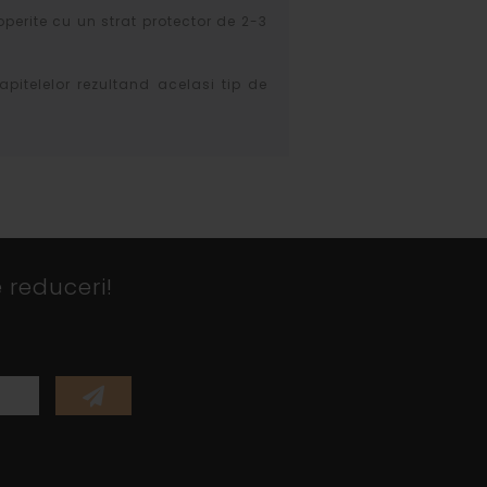
operite cu un strat protector de 2-3
apitelelor rezultand acelasi tip de
 reduceri!